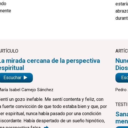
ando
estarí
amente
abraz
duran
ARTÍCULO
ARTÍ
La mirada cercana de la perspectiva
Nunc
espiritual
Dios
Escuchar
Es
aría Isabel Camejo Sánchez
Pedro 
entí un gozo inefable. Me sentí contenta y feliz, con
TEST
a fuerte convicción de que todo estaba bien y que, por
Sana
er espiritual, nunca había pasado por una condición
men
iscordante. Había despertado de un sueño hipnótico,
na perspectiva
falsa.