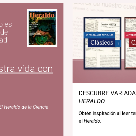
no es
 de
dad
tra vida con
DESCUBRE VARIADA
HERALDO
El Heraldo de la Ciencia
Obtén inspiración al leer 
el
Heraldo
.