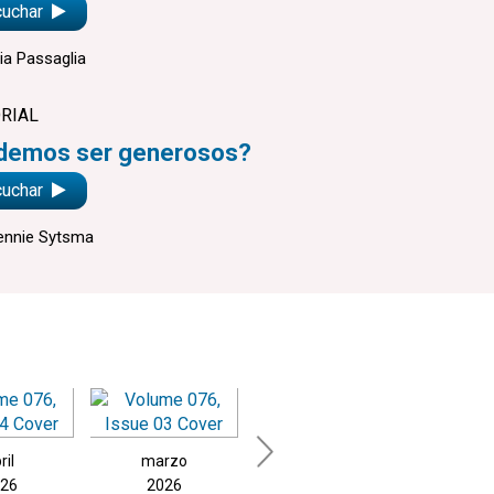
cuchar
ia Passaglia
RIAL
demos ser generosos?
cuchar
ennie Sytsma
ril
marzo
febrero
en
26
2026
2026
20