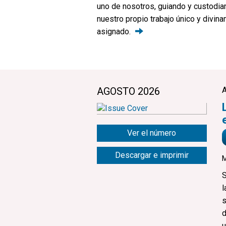
uno de nosotros, guiando y custodi
nuestro propio trabajo único y divin
asignado.
AGOSTO 2026
Ver el número
Descargar e imprimir
M
S
l
s
d
u