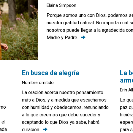
Elaina Simpson
Porque somos uno con Dios, podemos sent
nuestra gratitud natural. No importa cual 
nosotros puede llegar a la agradecida c
Madre y
Padre.
En busca de alegría
La 
arm
Nombre omitido
Erin Al
La oración acerca nuestro pensamiento
más a Dios, y a medida que escuchamos
Lo qu
ómo
con humildad y obedecemos, renunciando
paz qu
a lo que creemos que debe suceder y
hiciér
 el
aceptando lo que Dios ya sabe, habrá
espera
cada
curación.
para s