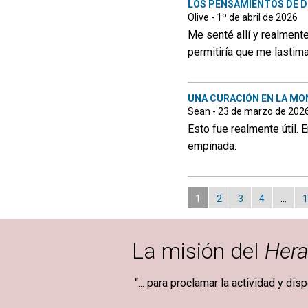
LOS PENSAMIENTOS DE D
Olive - 1º de abril de 2026
Me senté allí y realment
permitiría que me lastim
UNA CURACIÓN EN LA M
Sean - 23 de marzo de 202
Esto fue realmente útil. 
empinada.
1
2
3
4
…
1
La misión del
Hera
“... para proclamar la actividad y dis