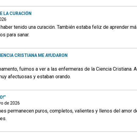
E LA CURACIÓN
2026
e haber tenido una curación. También estaba feliz de aprender má
os para sanar.
IENCIA CRISTIANA ME AYUDARON
mento, fuimos a ver a las enfermeras de la Ciencia Cristiana. Au
 muy afectuosas y estaban orando.
O!”
yo de 2026
es permanecen puros, completos, valientes y llenos del amor 
es.