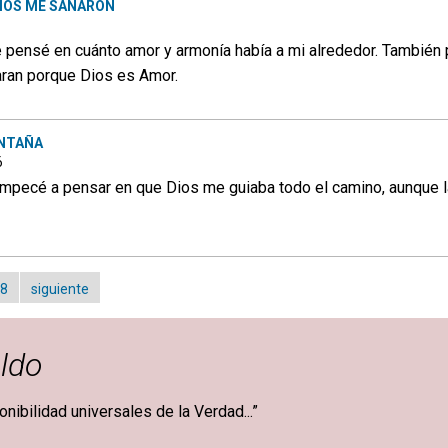
IOS ME SANARON
e pensé en cuánto amor y armonía había a mi alrededor. También
aran porque Dios es Amor.
ONTAÑA
6
Empecé a pensar en que Dios me guiaba todo el camino, aunque la 
8
siguiente
ldo
ponibilidad universales de la Verdad...”