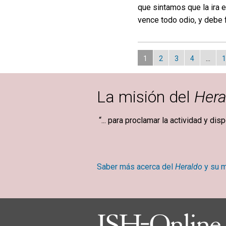
que sintamos que la ira 
vence todo odio, y debe f
1
2
3
4
…
1
La misión del
Hera
“... para proclamar la actividad y dis
Mary Ba
Saber más acerca del
Heraldo
y su m