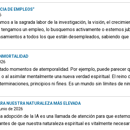
CIA DE EMPLEOS”
6
s a la sagrada labor de la investigación, la visión, el crecimien
ue tengamos un empleo, lo busquemos activamente o estemos j
nsamientos a todos los que están desempleados, sabiendo que D
INMORTALIDAD
2026
do momentos de atemporalidad. Por ejemplo, puede parecer qu
 o al asimilar mentalmente una nueva verdad espiritual. El reino 
rminaciones, principios ni fines. Es un mundo sin límites de nin
PARA NUESTRA NATURALEZA MÁS ELEVADA
junio de 2026
 la adopción de la IA es una llamada de atención para que estem
ntes de que nuestra naturaleza espiritual es vitalmente necesari