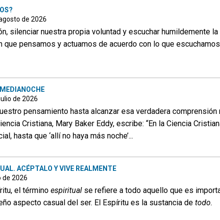
OS?
 agosto de 2026
ón, silenciar nuestra propia voluntad y escuchar humildemente la
 en que pensamos y actuamos de acuerdo con lo que escuchamo
 MEDIANOCHE
julio de 2026
 nuestro pensamiento hasta alcanzar esa verdadera comprensión
Ciencia Cristiana, Mary Baker Eddy, escribe: “En la Ciencia Cristi
al, hasta que ‘allí no haya más noche’...
TUAL. ACÉPTALO Y VIVE REALMENTE
o de 2026
itu, el término
espiritual
se refiere a todo aquello que es importa
ño aspecto casual del ser. El Espíritu es la sustancia de
todo.