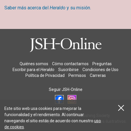
Saber más acerca del
Heraldo
y su misión.
Quiénes somos
Cómo contactarnos
Preguntas
Escribir para el
Heraldo
Suscribirse
Condiciones de Uso
Política de Privacidad
Permisos
Carreras
Seguir JSH-Online
Este sitio web usa cookies para mejorar la
funcionalidad y el rendimiento. Al continuar
© 2026 The Christian Science Publishing Society.
navegando el sitio estás de acuerdo con nuestro
uso
Los modelos de las imágenes tienen únicamente fines ilustrativos.
de cookies
.