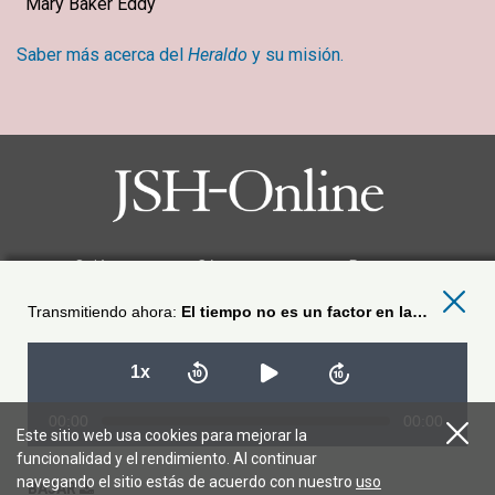
Mary Baker Eddy
Saber más acerca del
Heraldo
y su misión.
Quiénes somos
Cómo contactarnos
Preguntas
Escribir para el
Heraldo
Suscribirse
Condiciones de Uso
Política de Privacidad
Permisos
Carreras
El tiempo no es un factor en la curación
Seguir JSH-Online
1x
00:00
00:00
Este sitio web usa cookies para mejorar la
funcionalidad y el rendimiento. Al continuar
© 2026 The Christian Science Publishing Society.
navegando el sitio estás de acuerdo con nuestro
uso
Los modelos de las imágenes tienen únicamente fines ilustrativos.
BAJAR