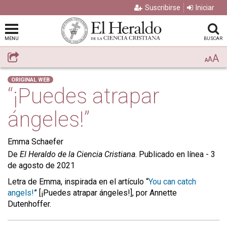
Suscribirse
Iniciar
MENU
BUSCAR
A
Compartir
A
A
ORIGINAL WEB
“¡Puedes atrapar
ángeles!”
Emma Schaefer
De
El Heraldo de la Ciencia Cristiana
. Publicado en línea - 3
de agosto de 2021
Letra de Emma, inspirada en el artículo “
You can catch
angels!
” [¡Puedes atrapar ángeles!], por Annette
Dutenhoffer.