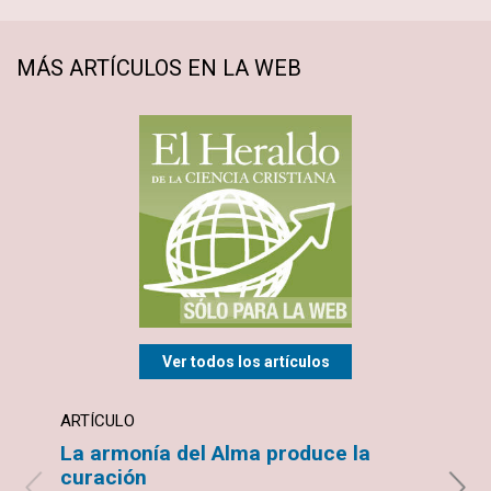
MÁS ARTÍCULOS EN LA WEB
Ver todos los artículos
ARTÍCULO
TEST
La armonía del Alma produce la
Sobr
curación
Grisel