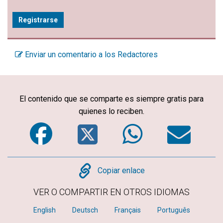
Registrarse
Enviar un comentario a los Redactores
El contenido que se comparte es siempre gratis para
quienes lo reciben.
Facebook
Twitter
WhatsA
Em
Copy
Copiar enlace
VER O COMPARTIR EN OTROS IDIOMAS
English
Deutsch
Français
Português