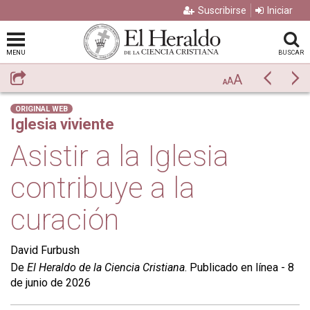
Suscribirse
Iniciar
MENU
BUSCAR
A
Compartir
Previo
Si
A
A
ORIGINAL WEB
Iglesia viviente
Asistir a la Iglesia
contribuye a la
curación
David Furbush
De
El Heraldo de la Ciencia Cristiana
. Publicado en línea - 8
de junio de 2026