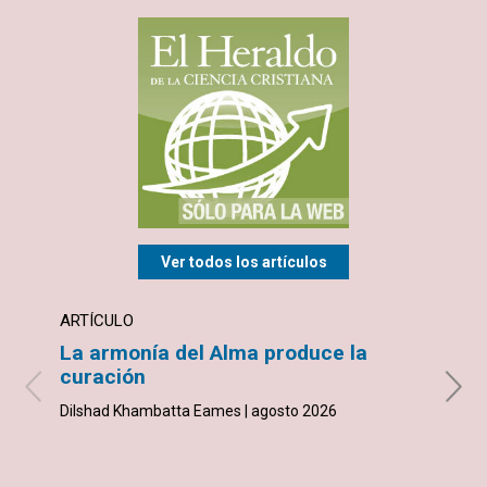
Ver todos los artículos
ARTÍCULO
ARTÍ
La armonía del Alma produce la
Inve
curación
inic
Dilshad Khambatta Eames | agosto 2026
Joe Ga