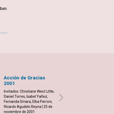
iben.
App
mail
Acción de Gracias
Lo que valemos en la
2001
vida
Invitados: Christiane West Little,
Invitados: Christiane West Little,
Daniel Torres, Isabel Yañez,
Elizabeth Gastaldi, María Ester
Fernanda Smara, Elba Perroni,
Foggia | 11 de noviembre de
Ricardo Agudelo Reyna | 25 de
2001
noviembre de 2001