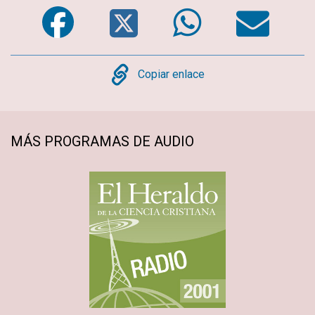
Facebook
Twitter
WhatsA
Em
Copy
Copiar enlace
MÁS PROGRAMAS DE AUDIO