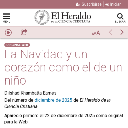
Suscribirse
Iniciar
MENU
BUSCAR
A
Escuchar
Compartir
Previo
Si
A
A
ORIGINAL WEB
La Navidad y un
corazón como el de un
niño
Dilshad Khambatta Eames
Del número de
diciembre de 2025
de
El Heraldo de la
Ciencia Cristiana
Apareció primero el 22 de diciembre de 2025 como original
para la Web.