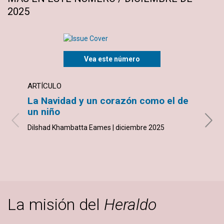
2025
Vea este número
ARTÍCULO
ARTÍ
La Navidad y un corazón como el de
¿Por
un niño
Abigai
Dilshad Khambatta Eames | diciembre 2025
La misión del
Heraldo