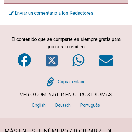
Enviar un comentario a los Redactores
El contenido que se comparte es siempre gratis para
quienes lo reciben.
Facebook
Twitter
WhatsA
Em
Copy
Copiar enlace
VER O COMPARTIR EN OTROS IDIOMAS
English
Deutsch
Português
MÁS EN ESTE NÚMERO / DICIEMBRE DE