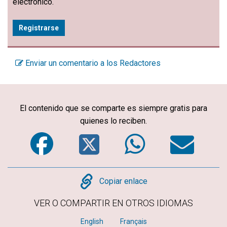
electrónico.
Registrarse
Enviar un comentario a los Redactores
El contenido que se comparte es siempre gratis para
quienes lo reciben.
Facebook
Twitter
WhatsA
Em
Copy
Copiar enlace
VER O COMPARTIR EN OTROS IDIOMAS
English
Français