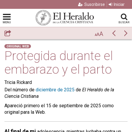
Suscribirse
Iniciar
MENU
BUSCAR
A
Compartir
Previo
Si
A
A
ORIGINAL WEB
Protegida durante el
embarazo y el parto
Tricia Rickard
Del número de
diciembre de 2025
de
El Heraldo de la
Ciencia Cristiana
Apareció primero el 15 de septiembre de 2025 como
original para la Web.
Al final de mi
adolescencia, mientras luchaba contra un