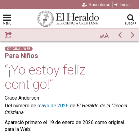
Suscribirse
Iniciar
MENU
BUSCAR
A
Compartir
Previo
Si
A
A
ORIGINAL WEB
Para Niños
“¡Yo estoy feliz
contigo!”
Grace Anderson
Del número de
mayo de 2026
de
El Heraldo de la Ciencia
Cristiana
Apareció primero el 19 de enero de 2026 como original
para la Web.