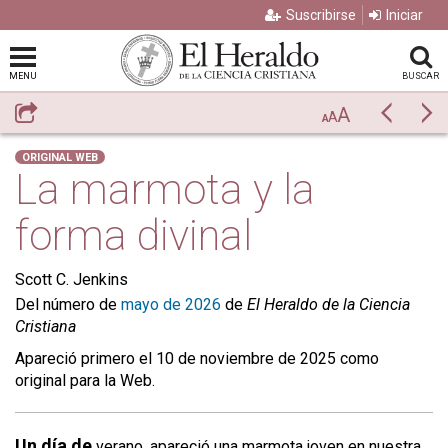
Suscribirse
Iniciar
MENU
BUSCAR
A
Compartir
Previo
Si
A
A
ORIGINAL WEB
La marmota y la
forma divinal
Scott C. Jenkins
Del número de
mayo de 2026
de
El Heraldo de la Ciencia
Cristiana
Apareció primero el 10 de noviembre de 2025 como
original para la Web.
Un día de
verano, apareció una marmota joven en nuestra