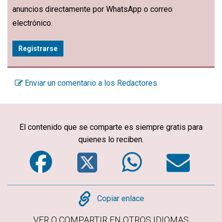
anuncios directamente por WhatsApp o correo
electrónico.
Registrarse
Enviar un comentario a los Redactores
El contenido que se comparte es siempre gratis para
quienes lo reciben.
Facebook
Twitter
WhatsA
Em
Copy
Copiar enlace
VER O COMPARTIR EN OTROS IDIOMAS