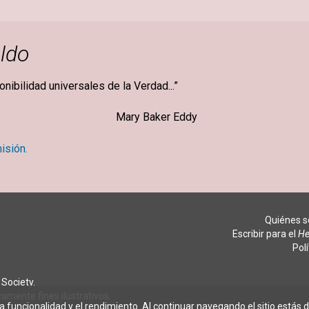
ldo
ponibilidad universales de la Verdad...”
ker Eddy
isión.
Quiénes 
Escribir para el
He
Pol
Society.
amente fines ilustrativos.
la funcionalidad y el rendimiento. Al continuar navegando el sitio estás