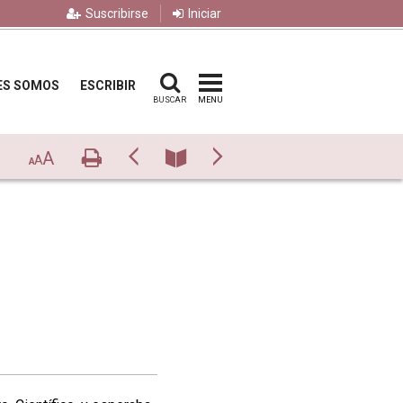
Suscribirse
Iniciar
ES SOMOS
ESCRIBIR
BUSCAR
MENU
A
Imprimir
Previo
Número
Siguiente
A
A