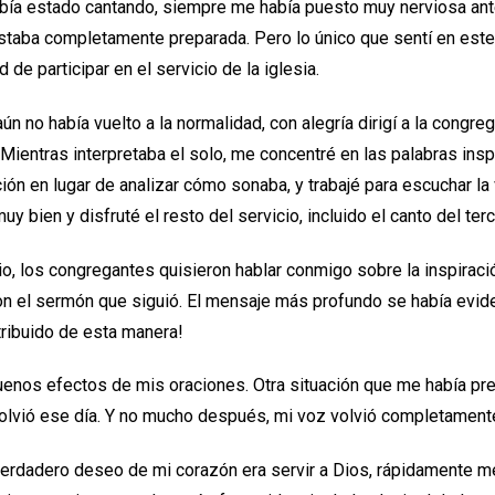
abía estado cantando, siempre me había puesto muy nerviosa ant
staba completamente preparada. Pero lo único que sentí en est
d de participar en el servicio de la iglesia.
n no había vuelto a la normalidad, con alegría dirigí a la congreg
Mientras interpretaba el solo, me concentré en las palabras insp
ción en lugar de analizar cómo sonaba, y trabajé para escuchar l
y bien y disfruté el resto del servicio, incluido el canto del ter
io, los congregantes quisieron hablar conmigo sobre la inspirac
on el sermón que siguió. El mensaje más profundo se había evid
ribuido de esta manera!
enos efectos de mis oraciones. Otra situación que me había pr
lvió ese día. Y no mucho después, mi voz volvió completamente
erdadero deseo de mi corazón era servir a Dios, rápidamente m