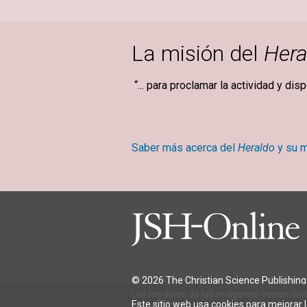
La misión del
Hera
“... para proclamar la actividad y dis
Mary Ba
Saber más acerca del
Heraldo
y su m
© 2026 The Christian Science Publishing 
Los modelos de las imágenes tienen únic
Este sitio web usa cookies para mejorar 