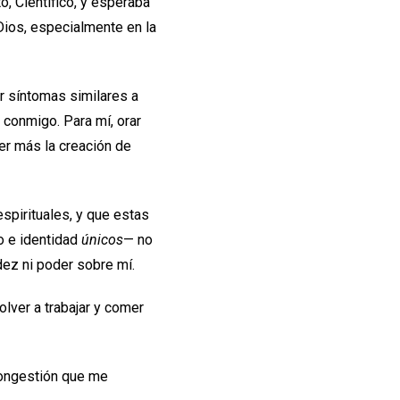
to, Científico, y esperaba
Dios, especialmente en la
 síntomas similares a
a conmigo. Para mí, orar
er más la creación de
spirituales, y que estas
to e identidad
únicos
— no
dez ni poder sobre mí.
lver a trabajar y comer
congestión que me