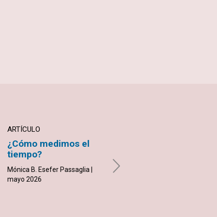
ARTÍCULO
ARTÍCULO
¿Cómo medimos el
Encontramos paz en
tiempo?
la economía divina
Mónica B. Esefer Passaglia |
Ginger Emden | mayo 2026
mayo 2026