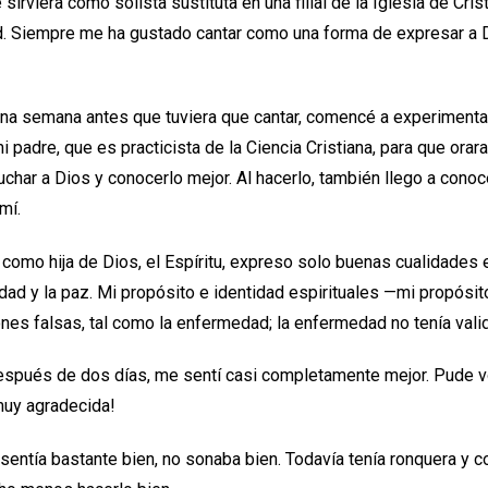
sirviera como solista sustituta en una filial de la Iglesia de Cris
d. Siempre me ha gustado cantar como una forma de expresar a 
a semana antes que tuviera que cantar, comencé a experimentar
mi padre, que es practicista de la Ciencia Cristiana, para que orar
har a Dios y conocerlo mejor. Al hacerlo, también llego a conoc
mí.
como hija de Dios, el Espíritu, expreso solo buenas cualidades e
icidad y la paz. Mi propósito e identidad espirituales —mi propósi
nes falsas, tal como la enfermedad; la enfermedad no tenía vali
spués de dos días, me sentí casi completamente mejor. Pude vo
muy agradecida!
entía bastante bien, no sonaba bien. Todavía tenía ronquera y 