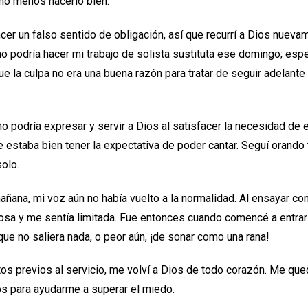
ucho menos hacerlo bien.
cer un falso sentido de obligación, así que recurrí a Dios nueva
o podría hacer mi trabajo de solista sustituta ese domingo; esp
ue la culpa no era una buena razón para tratar de seguir adelante 
 podría expresar y servir a Dios al satisfacer la necesidad de e
ue estaba bien tener la expectativa de poder cantar. Seguí orand
solo.
ñana, mi voz aún no había vuelto a la normalidad. Al ensayar con
osa y me sentía limitada. Fue entonces cuando comencé a entrar
que no saliera nada, o peor aún, ¡de sonar como una rana!
s previos al servicio, me volví a Dios de todo corazón. Me que
s para ayudarme a superar el miedo.