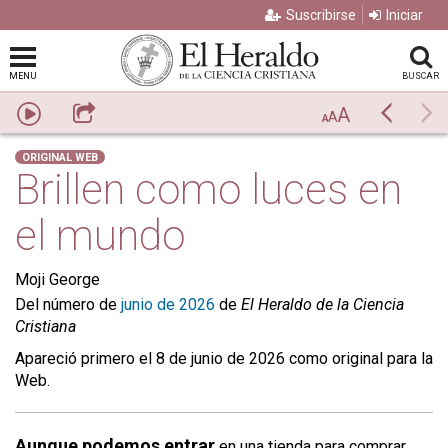
Suscribirse
Iniciar
MENU
BUSCAR
A
Escuchar
Compartir
Previo
Si
A
A
ORIGINAL WEB
Brillen como luces en
el mundo
Moji George
Del número de
junio de 2026
de
El Heraldo de la Ciencia
Cristiana
Apareció primero el 8 de junio de 2026 como original para la
Web.
Aunque podemos entrar
en una tienda para comprar