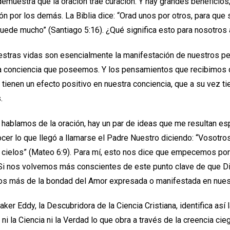
emuestra que la oración trae curación. Y hay grandes beneficio
ón por los demás. La Biblia dice: “Orad unos por otros, para que
puede mucho” (Santiago 5:16). ¿Qué significa esto para nosotros 
uestras vidas son esencialmente la manifestación de nuestros 
a conciencia que poseemos. Y los pensamientos que recibimos de
 tienen un efecto positivo en nuestra conciencia, que a su vez ti
s.
 hablamos de la oración, hay un par de ideas que me resultan es
er lo que llegó a llamarse el Padre Nuestro diciendo: “Vosotros,
 cielos” (Mateo 6:9). Para mí, esto nos dice que empecemos por
 Si nos volvemos más conscientes de este punto clave de que Di
mos más de la bondad del Amor expresada o manifestada en nuest
ker Eddy, la Descubridora de la Ciencia Cristiana, identifica así 
ni la Ciencia ni la Verdad lo que obra a través de la creencia cie