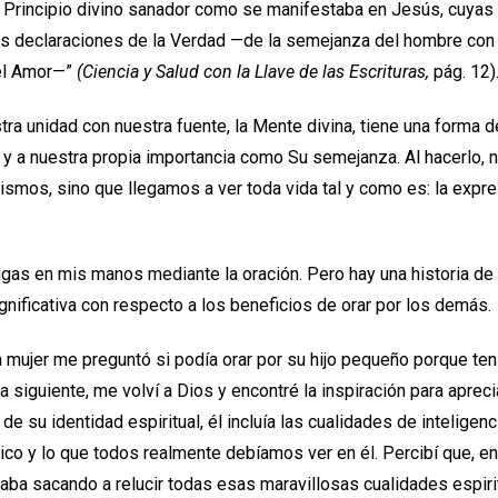
Principio divino sanador como se manifestaba en Jesús, cuyas
s declaraciones de la Verdad —de la semejanza del hombre con D
 el Amor—”
(Ciencia y Salud con la Llave de las Escrituras,
pág. 12)
ra unidad con nuestra fuente, la Mente divina, tiene una forma d
y a nuestra propia importancia como Su semejanza. Al hacerlo, 
smos, sino que llegamos a ver toda vida tal y como es: la expres
gas en mis manos mediante la oración. Pero hay una historia de
nificativa con respecto a los beneficios de orar por los demás.
a mujer me preguntó si podía orar por su hijo pequeño porque ten
 siguiente, me volví a Dios y encontré la inspiración para aprec
de su identidad espiritual, él incluía las cualidades de inteligenc
hico y lo que todos realmente debíamos ver en él. Percibí que, e
aba sacando a relucir todas esas maravillosas cualidades espiri