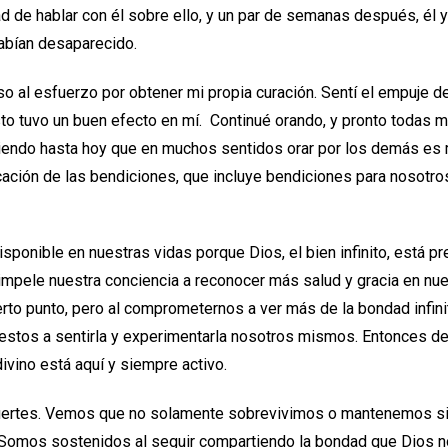
dad de hablar con él sobre ello, y un par de semanas después, él
habían desaparecido.
so al esfuerzo por obtener mi propia curación. Sentí el empuje d
sto tuvo un buen efecto en mí. Continué orando, y pronto todas 
viendo hasta hoy que en muchos sentidos orar por los demás es
icación de las bendiciones, que incluye bendiciones para nosotro
isponible en nuestras vidas porque Dios, el bien infinito, está p
pele nuestra conciencia a reconocer más salud y gracia en nues
rto punto, pero al comprometernos a ver más de la bondad infini
stos a sentirla y experimentarla nosotros mismos. Entonces 
divino está aquí y siempre activo.
ertes. Vemos que no solamente sobrevivimos o mantenemos s
 Somos sostenidos al seguir compartiendo la bondad que Dios 