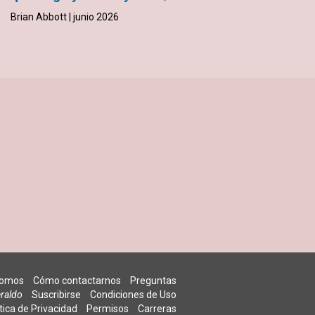
Cristiana
Brian Abbott | junio 2026
Alejandra Carranza | junio 2026
somos
Cómo contactarnos
Preguntas
raldo
Suscribirse
Condiciones de Uso
ítica de Privacidad
Permisos
Carreras