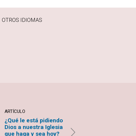
N OTROS IDIOMAS
ARTÍCULO
ARTÍCULO
¿Qué le está pidiendo
Encontré mi camino
Dios a nuestra Iglesia
hacia la enfermería
que haga y sea hoy?
de la Ciencia