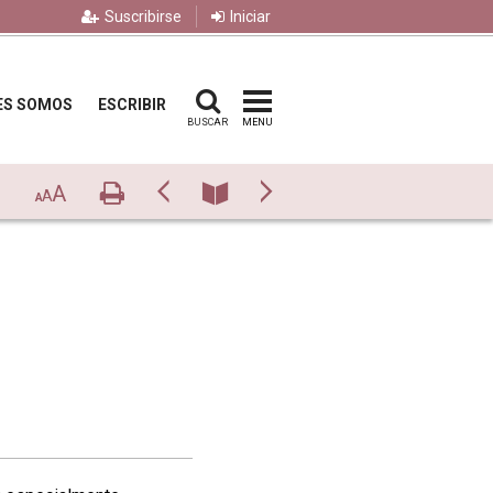
Suscribirse
Iniciar
ES SOMOS
ESCRIBIR
BUSCAR
MENU
A
Imprimir
Previo
Número
Siguiente
A
A