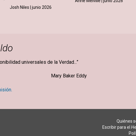
Anne Melville | junio 2026
Josh Niles | junio 2026
ldo
ponibilidad universales de la Verdad...”
ker Eddy
isión.
Quiénes 
Escribir para el
He
Pol