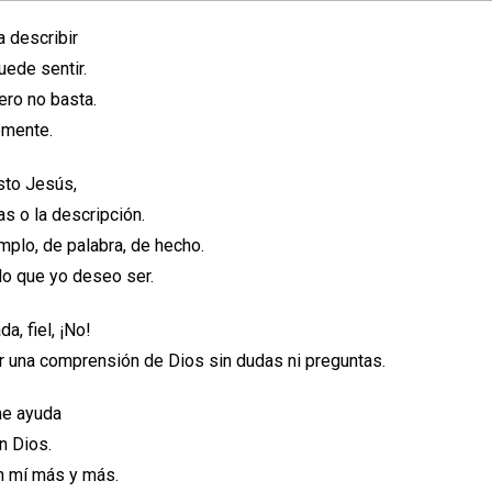
 describir
uede sentir.
ero no basta.
emente.
isto Jesús,
as o la descripción.
mplo, de palabra, de hecho.
lo que yo deseo ser.
a, fiel, ¡No!
r una comprensión de Dios sin dudas ni preguntas.
me ayuda
n Dios.
n mí más y más.