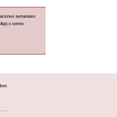
ficaciones semanales
sApp o correo
iben.
App
mail