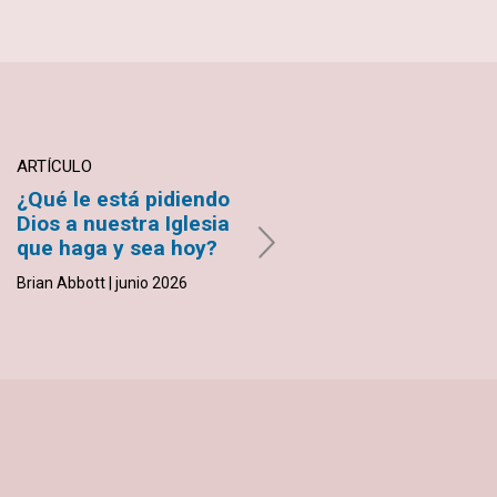
ARTÍCULO
ARTÍCULO
¿Qué le está pidiendo
Encontré mi camino
Dios a nuestra Iglesia
hacia la enfermería
que haga y sea hoy?
de la Ciencia
Cristiana
Brian Abbott | junio 2026
Alejandra Carranza | junio 2026