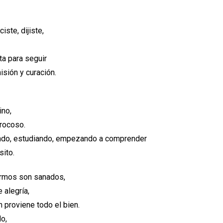
iste, dijiste,
ta para seguir
isión y curación.
ino,
rocoso.
rando, estudiando, empezando a comprender
sito.
ermos son sanados,
 alegría,
 proviene todo el bien.
o,