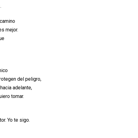
.
 camino
es mejor.
ue
nico
otegen del peligro,
hacia adelante,
uiero tomar.
or. Yo te sigo.