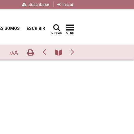
Suscribirse
Iniciar
ES SOMOS
ESCRIBIR
BUSCAR
MENU
A
Imprimir
Previo
Número
Siguiente
A
A