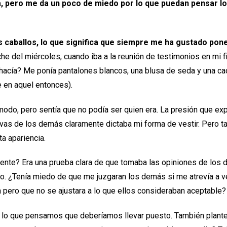
a, pero me da un poco de miedo por lo que puedan pensar 
s caballos, lo que significa que siempre me ha gustado pon
he del miércoles, cuando iba a la reunión de testimonios en mi fil
ué hacía? Me ponía pantalones blancos, una blusa de seda y una c
 en aquel entonces).
odo, pero sentía que no podía ser quien era. La presión que ex
ivas de los demás claramente dictaba mi forma de vestir. Pero 
a apariencia.
mente? Era una prueba clara de que tomaba las opiniones de lo
o. ¿Tenía miedo de que me juzgaran los demás si me atrevía a v
pero que no se ajustara a lo que ellos consideraban aceptable? 
e lo que pensamos que deberíamos llevar puesto. También plant