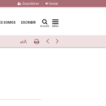
Suscribirse
Iniciar
ES SOMOS
ESCRIBIR
BUSCAR
MENU
A
Imprimir
Previo
Siguiente
A
A