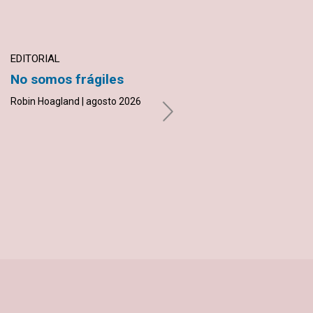
EDITORIAL
TESTIMONIO
No somos frágiles
Sobre la roca
Robin Hoagland | agosto 2026
Griselda Bravo | agosto 2026