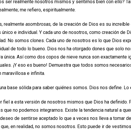
 ser realmente nosotros mismos y sentirnos bien con ello? 
almente; me refiero, espiritualmente.
s, realmente
asombrosas,
de la creación de Dios es su increíble
 único e individual. Y cada uno de nosotros, como creación de Di
lidad. No somos clones. Cada uno de nosotros es lo que Dios ex
ividual de todo lo bueno. Dios nos ha otorgado dones que solo 
ra única. Así como dos copos de nieve nunca son exactamente ig
uales. ¡Y eso es bueno! Demuestra que todos somos necesarios
maravillosa e infinita.
na base sólida para saber quiénes somos. Dios nos define. Lo 
er fiel a esta versión de nosotros mismos que Dios ha definid
s que no podemos integrarnos. Existe la tendencia natural a quer
deseo de sentirse aceptado lo que a veces nos lleva a tomar d
ue, en realidad, no somos nosotros. Esto puede ir de vestirno