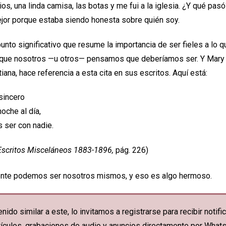
os, una linda camisa, las botas y me fui a la iglesia. ¿Y qué pa
jor porque estaba siendo honesta sobre quién soy.
unto significativo que resume la importancia de ser fieles a lo 
lo que nosotros —u otros— pensamos que deberíamos ser. Y Mary
tiana, hace referencia a esta cita en sus escritos. Aquí está:
sincero
oche al día,
s ser con nadie.
Escritos Misceláneos 1883-1896,
pág. 226)
mente podemos ser nosotros mismos, y eso es algo hermoso.
nido similar a este, lo invitamos a registrarse para recibir noti
artículos, grabaciones de audio y anuncios directamente por What