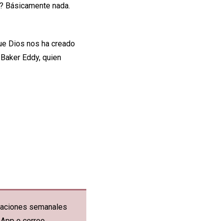
só? Básicamente nada.
que Dios nos ha creado
 Baker Eddy, quien
ficaciones semanales
sApp o correo