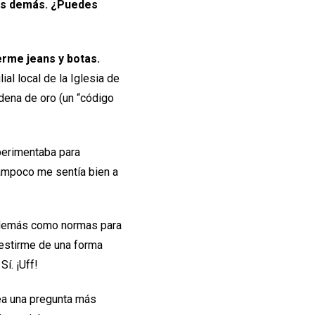
los demás. ¿Puedes
erme jeans y botas.
ial local de la Iglesia de
adena de oro (un “código
perimentaba para
tampoco me sentía bien a
s demás como normas para
estirme de una forma
Sí. ¡Uff!
ea una pregunta más