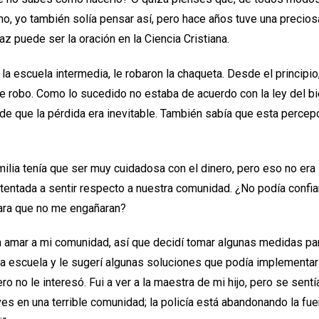
eno, yo también solía pensar así, pero hace años tuve una precio
 puede ser la oración en la Ciencia Cristiana.
la escuela intermedia, le robaron la chaqueta. Desde el principio
e robo. Como lo sucedido no estaba de acuerdo con la ley del bi
 de que la pérdida era inevitable. También sabía que esta percep
milia tenía que ser muy cuidadosa con el dinero, pero eso no er
a tentada a sentir respecto a nuestra comunidad. ¿No podía confi
para que no me engañaran?
ía amar a mi comunidad, así que decidí tomar algunas medidas par
 la escuela y le sugerí algunas soluciones que podía implementar
ro no le interesó. Fui a ver a la maestra de mi hijo, pero se sentí
Vives en una terrible comunidad; la policía está abandonando la fu