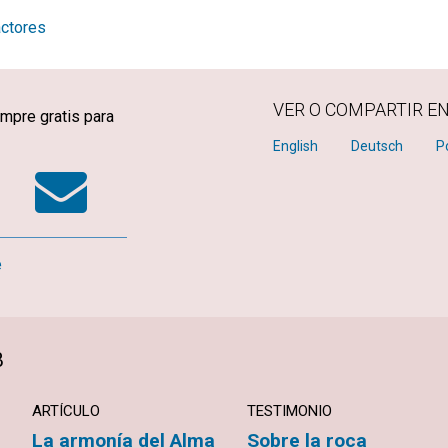
actores
VER O COMPARTIR E
mpre gratis para
k
tter
WhatsApp
Email
English
Deutsch
P
e
B
ARTÍCULO
TESTIMONIO
La armonía del Alma
Sobre la roca