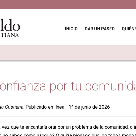
INICIO
DAR UN PASEO
QUIÉN
onfianza por tu comunid
ia Cristiana
. Publicado en línea - 1º de junio de 2026
a
vez que te encantaría orar por un problema de la comunidad, o i
e no sabes cómo hacerlo? O quizá pienses que, de todos modos,