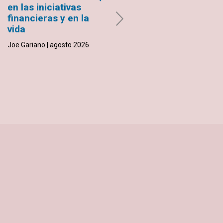
en las iniciativas
curación
financieras y en la
María Teresa Fuentes Bórquez |
vida
agosto 2026
Joe Gariano | agosto 2026