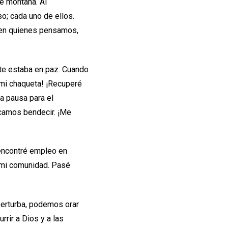
de montaña. Al
so; cada uno de ellos.
s en quienes pensamos,
nte estaba en paz. Cuando
é mi chaqueta! ¡Recuperé
la pausa para el
scamos bendecir. ¡Me
 encontré empleo en
a mi comunidad. Pasé
erturba, podemos orar
rir a Dios y a las