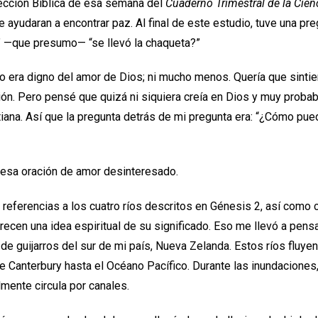
ección Bíblica de esa semana del
Cuaderno Trimestral de la Cienc
e ayudaran a encontrar paz. Al final de este estudio, tuve una p
o” —que presumo— “se llevó la chaqueta?”
 era digno del amor de Dios; ni mucho menos. Quería que sintie
ión. Pero pensé que quizá ni siquiera creía en Dios y muy prob
tiana. Así que la pregunta detrás de mi pregunta era: “¿Cómo pued
 esa oración de amor desinteresado.
a referencias a los cuatro ríos descritos en Génesis 2, así como
ecen una idea espiritual de su significado. Eso me llevó a pensa
de guijarros del sur de mi país, Nueva Zelanda. Estos ríos fluye
de Canterbury hasta el Océano Pacífico. Durante las inundaciones,
lmente circula por canales.