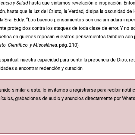
iencia y Salud
hasta que sintamos revelación e inspiración. En
ón, hasta que la luz del Cristo, la Verdad, disipa la oscuridad d
 la Sra. Eddy: “Los buenos pensamientos son una armadura impen
te protegidos contra los ataques de toda clase de error. Y no s
quellos en quienes reposan vuestros pensamientos también son p
sto, Científico, y Miscelánea,
pág. 210).
piritual: nuestra capacidad para sentir la presencia de Dios, re
dades a encontrar redención y curación.
nido similar a este, lo invitamos a registrarse para recibir noti
artículos, grabaciones de audio y anuncios directamente por What