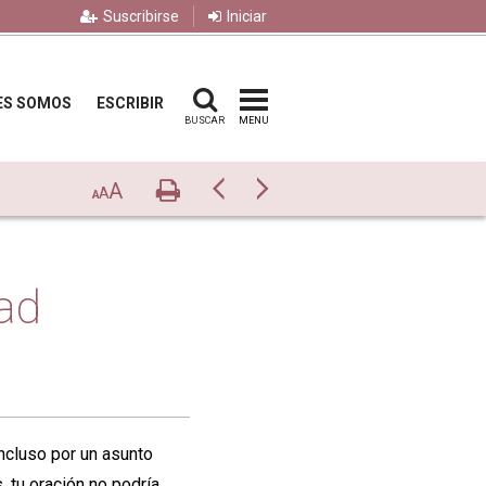
Suscribirse
Iniciar
ES SOMOS
ESCRIBIR
BUSCAR
MENU
A
Imprimir
Previo
Siguiente
A
A
ad
ncluso por un asunto
 tu oración no podría