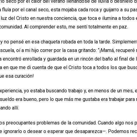
ío seco por el calor del verano llenándose de lluvia o deshielo 
luía por el canal seco, esta mojaba cada roca y guijarro a su pa
 luz del Cristo en nuestra conciencia, que toca e ilumina a todo
 comunidad. Al comprender esto, me sentí totalmente en paz.
, y no pensé en esa chaqueta robada en toda la tarde. Simpleme
escuela, oí a mi hijo correr por la casa gritando: “¡Mamá, recuper
 encontró enrollada y guardada en un rincón del baño al final de 
ra en que me di cuenta de que el Cristo toca a todos los que bu
ue esa curación!
xperiencia, yo estaba buscando trabajo y, en menos de un mes,
 sueldo era bueno, pero lo que más me gustaba era trabajar par
ando allí.
los preocupantes problemas de la comunidad. Cuando algo nos p
 ignorarlo o desear o esperar que desaparezca—. Podemos recur