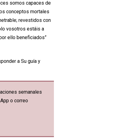
tonces somos capaces de
e los conceptos mortales
etrable; revestidos con
olo vosotros estáis a
or ello beneficiados”
sponder a Su guía y
ficaciones semanales
sApp o correo