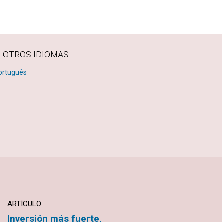
N OTROS IDIOMAS
ortuguês
ARTÍCULO
TESTIMONIO
Inversión más fuerte,
La gratitud lleva a la