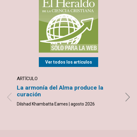
Ver todos los artículos
ARTÍCULO
ARTÍ
La armonía del Alma produce la
Inve
curación
inic
Dilshad Khambatta Eames | agosto 2026
Joe Ga