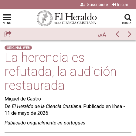
Suscribirse
Iniciar
MENU
BUSCAR
A
Compartir
Previo
Si
A
A
ORIGINAL WEB
La herencia es
refutada, la audición
restaurada
Miguel de Castro
De
El Heraldo de la Ciencia Cristiana
. Publicado en línea -
11 de mayo de 2026
Publicado originalmente en portugués