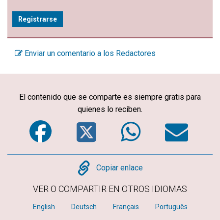
Registrarse
Enviar un comentario a los Redactores
El contenido que se comparte es siempre gratis para
quienes lo reciben.
Facebook
Twitter
WhatsA
Em
Copy
Copiar enlace
VER O COMPARTIR EN OTROS IDIOMAS
English
Deutsch
Français
Português