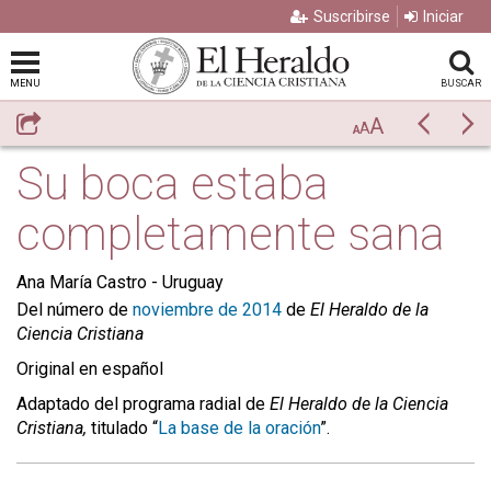
Suscribirse
Iniciar
MENU
BUSCAR
A
Compartir
Previo
Si
A
A
Su boca estaba
completamente sana
Ana María Castro -
Uruguay
Del número de
noviembre de 2014
de
El Heraldo de la
Ciencia Cristiana
Original en español
Adaptado del programa radial de
El Heraldo de la Ciencia
Cristiana,
titulado “
La base de la oración
”.