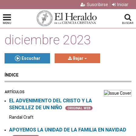
Suscribirse
Iniciar
MENU
BUSCAR
diciembre 2023
Escuchar
Bajar
ÍNDICE
Click to play or pause the audio
Click to stop the audio
ARTÍCULOS
EL ADVENIMIENTO DEL CRISTO Y LA
SENCILLEZ DE UN NIÑO
ORIGINAL WEB
Randal Craft
APOYEMOS LA UNIDAD DE LA FAMILIA EN NAVIDAD