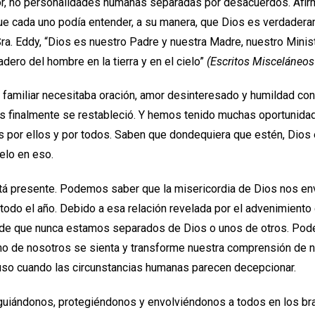
or, no personalidades humanas separadas por desacuerdos. Afi
que cada uno podía entender, a su manera, que Dios es verdader
ra. Eddy, “Dios es nuestro Padre y nuestra Madre, nuestro Minist
adero del hombre en la tierra y en el cielo”
(Escritos Misceláneos
 familiar necesitaba oración, amor desinteresado y humildad con
os finalmente se restableció. Y hemos tenido muchas oportunidad
 por ellos y por todos. Saben que dondequiera que estén, Dios es
lo en eso.
está presente. Podemos saber que la misericordia de Dios nos en
 todo el año. Debido a esa relación revelada por el advenimiento
de que nunca estamos separados de Dios o unos de otros. Pod
no de nosotros se sienta y transforme nuestra comprensión de
luso cuando las circunstancias humanas parecen decepcionar.
guiándonos, protegiéndonos y envolviéndonos a todos en los braz