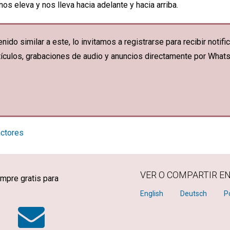
s eleva y nos lleva hacia adelante y hacia arriba.
nido similar a este, lo invitamos a registrarse para recibir noti
artículos, grabaciones de audio y anuncios directamente por What
actores
VER O COMPARTIR E
mpre gratis para
k
tter
WhatsApp
Email
English
Deutsch
P