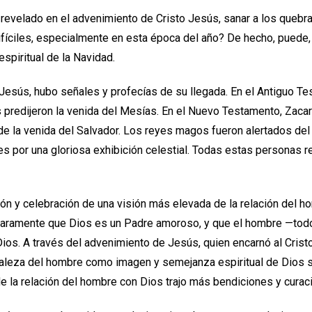
revelado en el advenimiento de Cristo Jesús, sanar a los quebr
difíciles, especialmente en esta época del año? De hecho, puede,
spiritual de la Navidad.
Jesús, hubo señales y profecías de su llegada. En el Antiguo Te
s predijeron la venida del Mesías. En el Nuevo Testamento, Zacar
e la venida del Salvador. Los reyes magos fueron alertados de
res por una gloriosa exhibición celestial. Todas estas personas 
ión y celebración de una visión más elevada de la relación del 
laramente que Dios es un Padre amoroso, y que el hombre —to
ios. A través del advenimiento de Jesús, quien encarnó al Cristo
raleza del hombre como imagen y semejanza espiritual de Dios s
e la relación del hombre con Dios trajo más bendiciones y curac