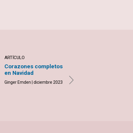
ARTÍCULO
ARTÍCULO
Corazones completos
Cuatro pilares que
en Navidad
fortalecen tu iglesia
Ginger Emden | diciembre 2023
Leide Lessa | diciembre 2023