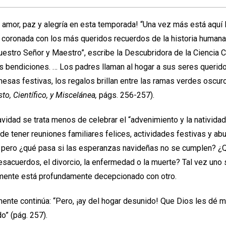
amor, paz y alegría en esta temporada! “Una vez más está aquí 
 coronada con los más queridos recuerdos de la historia humana:
uestro Señor y Maestro”, escribe la Descubridora de la Ciencia C
 bendiciones. … Los padres llaman al hogar a sus seres querido
mesas festivas, los regalos brillan entre las ramas verdes oscur
sto, Científico, y Miscelánea,
págs. 256-257).
vidad se trata menos de celebrar el “advenimiento y la natividad
de tener reuniones familiares felices, actividades festivas y a
 pero ¿qué pasa si las esperanzas navideñas no se cumplen? ¿Q
esacuerdos, el divorcio, la enfermedad o la muerte? Tal vez uno 
ente está profundamente decepcionado con otro.
rmente continúa: “Pero, ¡ay del hogar desunido! Que Dios les dé
o” (pág. 257).