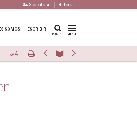
Suscribirse
Iniciar
ES SOMOS
ESCRIBIR
BUSCAR
MENU
A
Imprimir
Previo
Número
Siguiente
A
A
en