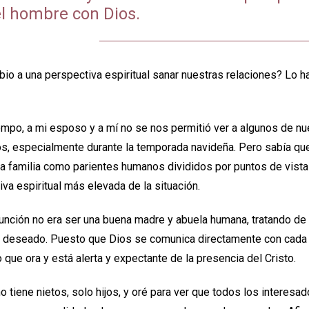
el hombre con Dios.
io a una perspectiva espiritual sanar nuestras relaciones? Lo h
empo, a mi esposo y a mí no se nos permitió ver a algunos de nu
s, especialmente durante la temporada navideña. Pero sabía que 
la familia como parientes humanos divididos por puntos de vista 
va espiritual más elevada de la situación.
unción no era ser una buena madre y abuela humana, tratando de c
do deseado. Puesto que Dios se comunica directamente con cada 
o que ora y está alerta y expectante de la presencia del Cristo.
 tiene nietos, solo hijos, y oré para ver que todos los interesa