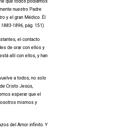
rmé que todos podíamos
amente nuestro Padre
ro y el gran Médico. Él
1883-1896,
pág. 151).
stantes, el contacto
es de orar con ellos y
tá allí con ellos, y han
vuelve a todos, no solo
 de Cristo Jesús,
emos esperar que el
 nosotros mismos y
os del Amor infinito. Y