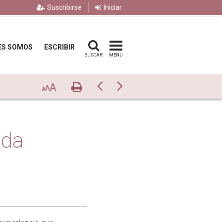
Suscribirse
Iniciar
ES SOMOS
ESCRIBIR
BUSCAR
MENU
A
Imprimir
Previo
Siguiente
A
A
ada