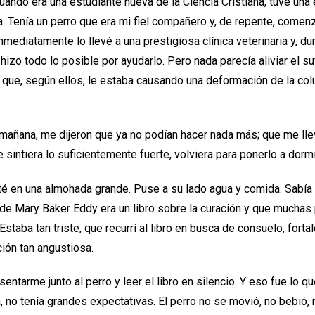
uando era una estudiante nueva de la Ciencia Cristiana, tuve una
 Tenía un perro que era mi fiel compañero y, de repente, comenzó
ediatamente lo llevé a una prestigiosa clínica veterinaria y, du
izo todo lo posible por ayudarlo. Pero nada parecía aliviar el su
 que, según ellos, le estaba causando una deformación de la col
la mañana, me dijeron que ya no podían hacer nada más; que me llev
sintiera lo suficientemente fuerte, volviera para ponerlo a dormi
sté en una almohada grande. Puse a su lado agua y comida. Sabí
de Mary Baker Eddy era un libro sobre la curación y que muchas
Estaba tan triste, que recurrí al libro en busca de consuelo, for
ión tan angustiosa.
ntarme junto al perro y leer el libro en silencio. Y eso fue lo que
, no tenía grandes expectativas. El perro no se movió, no bebió