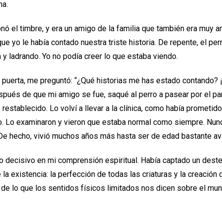
na.
nó el timbre, y era un amigo de la familia que también era muy a
e yo le había contado nuestra triste historia. De repente, el perr
á y ladrando. Yo no podía creer lo que estaba viendo.
 puerta, me preguntó: “¿Qué historias me has estado contando? ¡
pués de que mi amigo se fue, saqué al perro a pasear por el pa
restablecido. Lo volví a llevar a la clínica, como había prometid
do. Lo examinaron y vieron que estaba normal como siempre. Nun
De hecho, vivió muchos años más hasta ser de edad bastante av
o decisivo en mi comprensión espiritual. Había captado un destel
 la existencia: la perfección de todas las criaturas y la creación
á de lo que los sentidos físicos limitados nos dicen sobre el m