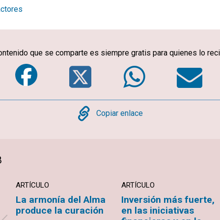
actores
ontenido que se comparte es siempre gratis para quienes lo rec
Facebook
Twitter
Whats
E
Copy
Copiar enlace
B
ARTÍCULO
ARTÍCULO
La armonía del Alma
Inversión más fuerte,
produce la curación
en las iniciativas