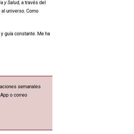
ia y Salud,
a través del
y al universo. Como
 y guía constante. Me ha
ficaciones semanales
sApp o correo