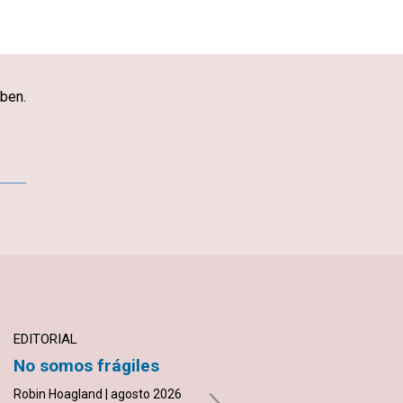
iben.
App
mail
EDITORIAL
TESTIMONIO
No somos frágiles
Sobre la roca
Robin Hoagland | agosto 2026
Griselda Bravo | agosto 2026