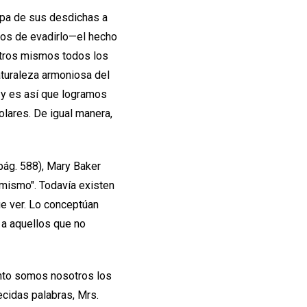
ulpa de sus desdichas a
mos de evadirlo—el hecho
otros mismos todos los
turaleza armoniosa del
 y es así que logramos
lares. De igual manera,
(pág. 588), Mary Baker
í mismo". Todavía existen
ue ver. Lo conceptúan
 a aquellos que no
tanto somos nosotros los
ecidas palabras, Mrs.