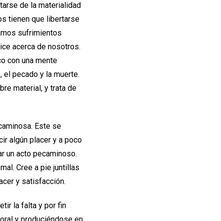
tarse de la materialidad
s tienen que libertarse
namos sufrimientos
ice acerca de nosotros.
co con una mente
, el pecado y la muerte.
bre material, y trata de
ecaminosa. Este se
cir algún placer y a poco
ar un acto pecaminoso.
al. Cree a pie juntillas
cer y satisfacción.
r la falta y por fin
moral y produciéndose en