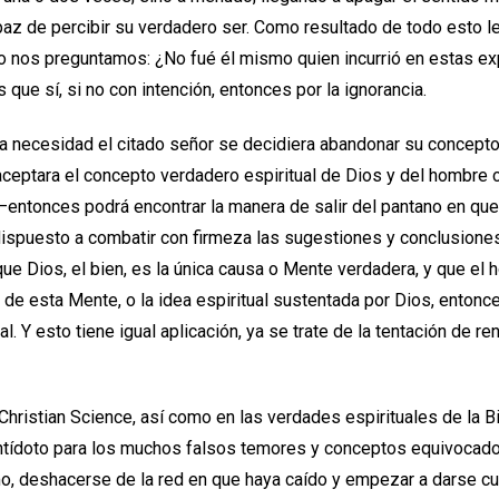
paz de percibir su verdadero ser. Como resultado de todo esto l
o nos preguntamos: ¿No fué él mismo quien incurrió en estas ex
ue sí, si no con intención, entonces por la ignorancia.
ma necesidad el citado señor se decidiera abandonar su concept
 aceptara el concepto verdadero espiritual de Dios y del hombr
entonces podrá encontrar la manera de salir del pantano en que
 dispuesto a combatir con firmeza las sugestiones y conclusione
ue Dios, el bien, es la única causa o Mente verdadera, y que el
 de esta Mente, o la idea espiritual sustentada por Dios, ento
l. Y esto tiene igual aplicación, ya se trate de la tentación de re
hristian Science, así como en las verdades espirituales de la Bi
ntídoto para los muchos falsos temores y conceptos equivocado
o, deshacerse de la red en que haya caído y empezar a darse cu