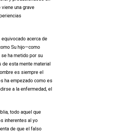
e viene una grave
periencias
o equivocado acerca de
e como Su hijo—como
 se ha metido por su
s de esta mente material
 hombre es siempre el
nces ha empezado como es
ndirse a la enfermedad, el
blia, todo aquel que
s inherentes al yo
enta de que el falso