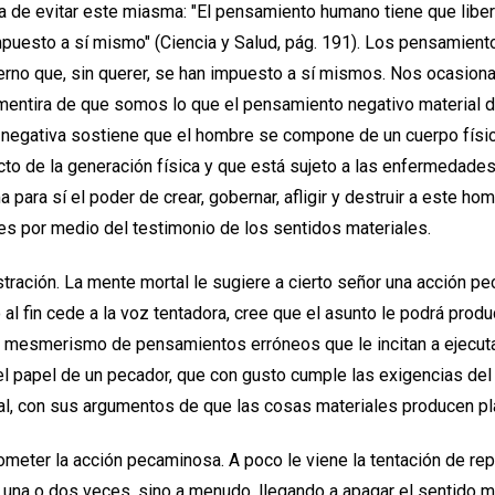
a de evitar este miasma: "El pensamiento humano tiene que liber
mpuesto a sí mismo" (Ciencia y Salud, pág. 191). Los pensamiento
ierno que, sin querer, se han impuesto a sí mismos. Nos ocasio
 mentira de que somos lo que el pensamiento negativo material d
l negativa sostiene que el hombre se compone de un cuerpo físi
cto de la generación física y que está sujeto a las enfermedades
para sí el poder de crear, gobernar, afligir y destruir a este hom
s por medio del testimonio de los sentidos materiales.
ración. La mente mortal le sugiere a cierto señor una acción p
 al fin cede a la voz tentadora, cree que el asunto le podrá produ
l mesmerismo de pensamientos erróneos que le incitan a ejecut
 el papel de un pecador, que con gusto cumple las exigencias del m
al, con sus argumentos de que las cosas materiales producen pla
meter la acción pecaminosa. A poco le viene la tentación de repeti
una o dos veces, sino a menudo, llegando a apagar el sentido 