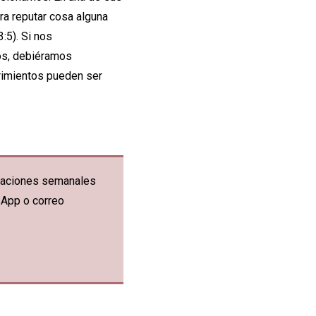
ra reputar cosa alguna
:5). Si nos
os, debiéramos
frimientos pueden ser
ficaciones semanales
sApp o correo