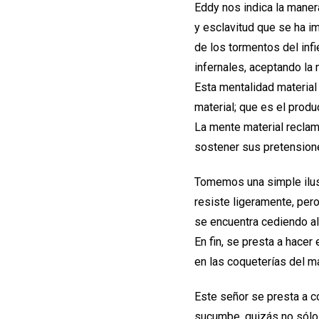
Eddy nos indica la maner
y esclavitud que se ha i
de los tormentos del inf
infernales, aceptando la
Esta mentalidad materia
material; que es el produ
La mente material reclama 
sostener sus pretensione
Tomemos una simple ilust
resiste ligeramente, pero
se encuentra cediendo a
En fin, se presta a hacer
en las coqueterías del m
Este señor se presta a co
sucumbe, quizás no sólo 