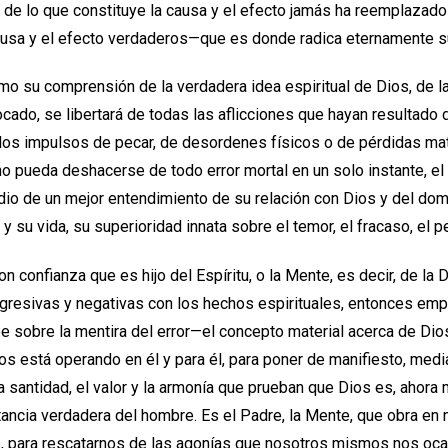
 de lo que constituye la causa y el efecto jamás ha reemplazado 
usa y el efecto verdaderos—que es donde radica eternamente su
omo su comprensión de la verdadera idea espiritual de Dios, de l
cado, se libertará de todas las aflicciones que hayan resultado 
 los impulsos de pecar, de desordenes físicos o de pérdidas mate
no pueda deshacerse de todo error mortal en un solo instante, e
dio de un mejor entendimiento de su relación con Dios y del dom
 su vida, su superioridad innata sobre el temor, el fracaso, el 
n confianza que es hijo del Espíritu, o la Mente, es decir, de la 
agresivas y negativas con los hechos espirituales, entonces emp
e sobre la mentira del error—el concepto material acerca de Dios
os está operando en él y para él, para poner de manifiesto, medi
la santidad, el valor y la armonía que prueban que Dios es, ahora
stancia verdadera del hombre. Es el Padre, la Mente, que obra en
, para rescatarnos de las agonías que nosotros mismos nos oc