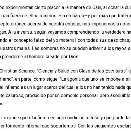
s experimentan cierto placer, a la manera de Caín, al echar la c
o cosa fuera de ellos mismos. Sin embargo—y por más que trate
oncepto erróneo acerca de nuestra entidad, nos imponemos a nos
gan. A la inversa, según vayamos comprendiendo la verdadera na
ndo el concepto falso del yo material, con todas sus desdichas,
estros males. Las sombras no se pueden adherir a los rayos so
n prenderse al hombre creado por Dios.
a Christian Science, "Ciencia y Salud con Clave de las Escrituras" 
nfierno", en parte, como sigue: "La agonía que uno se impone a s
 infierno es un lugar acerca del cual ellos no han tenido nada q
e caluroso, producido por un demonio personal, pero asequible
os.
io, expone que el infierno es una condición mental y que por lo 
er tormento infernal que soportemos. Con las siguientes esclar