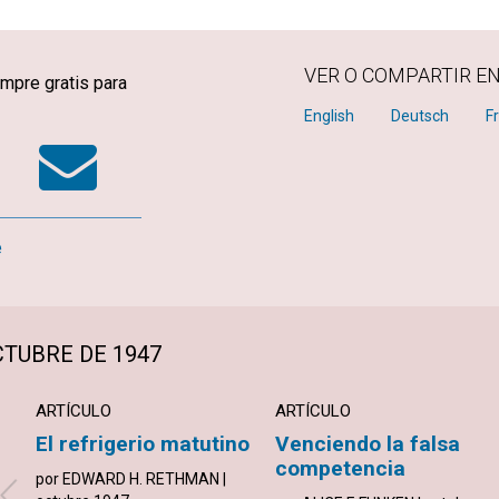
VER O COMPARTIR E
mpre gratis para
k
tter
WhatsApp
Email
English
Deutsch
F
e
CTUBRE DE 1947
ARTÍCULO
ARTÍCULO
El refrigerio matutino
Venciendo la falsa
competencia
por EDWARD H. RETHMAN |