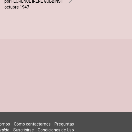
por FLORENCE IRENE GUBBINS |
por WALTER W. KANTACK |
octubre 1947
octubre 1947
somos
Cómo contactarnos
Preguntas
raldo
Suscribirse
Condiciones de Uso