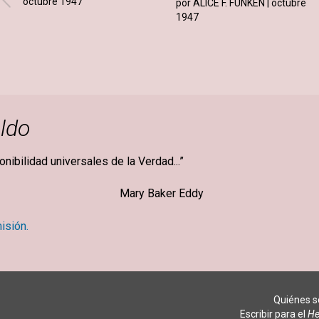
octubre 1947
por ALICE F. FUNKEN | octubre
1947
ldo
ponibilidad universales de la Verdad...”
ker Eddy
isión.
Quiénes 
Escribir para el
He