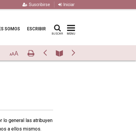
Suscribirse
Iniciar
ES SOMOS
ESCRIBIR
BUSCAR
MENU
A
Imprimir
Previo
Número
Siguiente
A
A
 lo general las atribuyen
nos a ellos mismos.