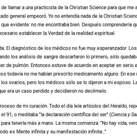
 de llamar a una practicista de la Christian Science para que me 
tado general empeoró. Yo no entendía nada de la Christian Scie
s que evidente: no me encontraba bien. Después comprendería q
ecesario establecer la Verdad de la realidad espiritual.
da. El diagnóstico de los médicos no fue muy esperanzador. Lo
uando los análisis de sangre descartaron lo primero, sólo quedab
er de pulmón. Entonces estuve de acuerdo en aceptar en serio e
icos todavía no me habían prescrito medicamento alguno. En es
 los ovarios, pero los médicos sólo se lo dijeron a mi esposo. 
e era un caso perdido y decidieron no decírmelo.
roceso de mi curación. Todo el día leía artículos del
Heraldo,
repe
l 91, o meditaba "la declaración científica del ser" (
Ciencia y Sa
para tenerla más a mano. La misma comienza: "No hay vida, verda
odo es Mente infinita y su manifestación infinita..."