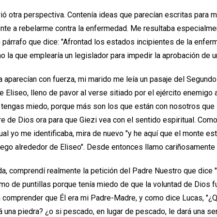
irió otra perspectiva. Contenía ideas que parecían escritas para
te a rebelarme contra la enfermedad. Me resultaba especialmen
 párrafo que dice: "Afrontad los estados incipientes de la enfe
 la que emplearía un legislador para impedir la aprobación de u
a aparecían con fuerza, mi marido me leía un pasaje del Segundo
e Eliseo, lleno de pavor al verse sitiado por el ejército enemig
No tengas miedo, porque más son los que están con nosotros que 
re de Dios ora para que Giezi vea con el sentido espiritual. Com
cual yo me identificaba, mira de nuevo "y he aquí que el monte es
fuego alrededor de Eliseo". Desde entonces llamo cariñosamente a
da, comprendí realmente la petición del Padre Nuestro que dice 
mo de puntillas porque tenía miedo de que la voluntad de Dios 
 a comprender que Él era mi Padre-Madre, y como dice Lucas, "¿Q
ará una piedra? ¿o si pescado, en lugar de pescado, le dará una se