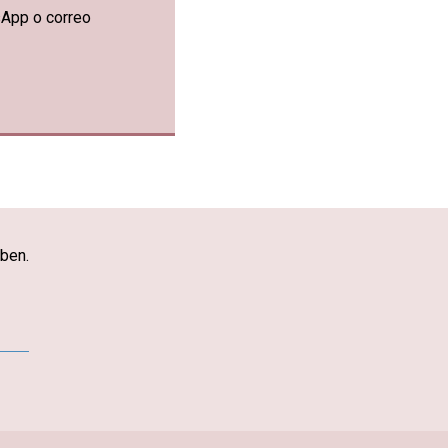
sApp o correo
iben.
App
mail