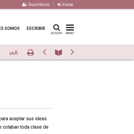
Suscribirse
Iniciar
ES SOMOS
ESCRIBIR
BUSCAR
MENU
A
Imprimir
Previo
Número
Siguiente
A
A
para aceptar sus ideas.
e colaban toda clase de