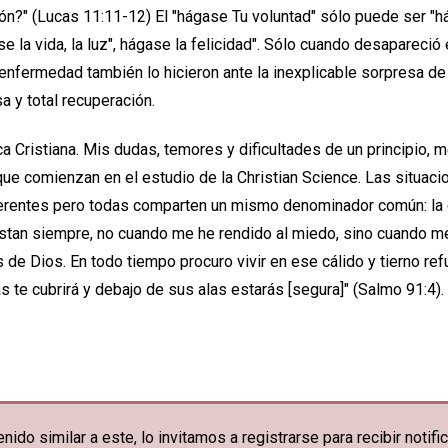
ón?" (Lucas 11:11-12) El "hágase Tu voluntad" sólo puede ser "há
se la vida, la luz", hágase la felicidad". Sólo cuando desapareció
 enfermedad también lo hicieron ante la inexplicable sorpresa d
 y total recuperación.
a Cristiana. Mis dudas, temores y dificultades de un principio, 
ue comienzan en el estudio de la Christian Science. Las situaci
ferentes pero todas comparten un mismo denominador común: la c
stan siempre, no cuando me he rendido al miedo, sino cuando 
e Dios. En todo tiempo procuro vivir en ese cálido y tierno refu
 te cubrirá y debajo de sus alas estarás [segura]" (Salmo 91:4).
nido similar a este, lo invitamos a registrarse para recibir noti