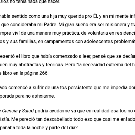
Dios no tenía nada que hacer.
abía sentido como una hija muy querida pro Él, y en mi mente inf
 que consideraba mi Padre. Mi gran sueño era ser misionera y tr
mpre viví de una manera muy práctica, de voluntaria en residenc
nos y sus familias, en campamentos con adolescentes problemáti
sentó el libro que había comenzado a leer, pensé que se decía
ién muy abstractas y teóricas. Pero "la necesidad extrema del 
 libro en la página 266.
do comencé a sufrir de una tos persistente que me impedía dor
porada para no asfixiarme.
e
Ciencia y Salud
podría ayudarme ya que en realidad esa tos no e
istía. Me pareció tan descabellado todo eso que casi me enfad
mpañaba toda la noche y parte del día?