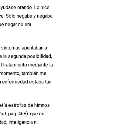
ayudase orando. Lo hice.
nce. Sólo negaba y negaba
ue negar no era
s síntomas apuntaban a
a la segunda posibilidad,
l tratamiento mediante la
e momento, también me
La enfermedad estaba tan
tía estrofas de himnos
lud,
pág. 468). que mi
d, inteligencia ni