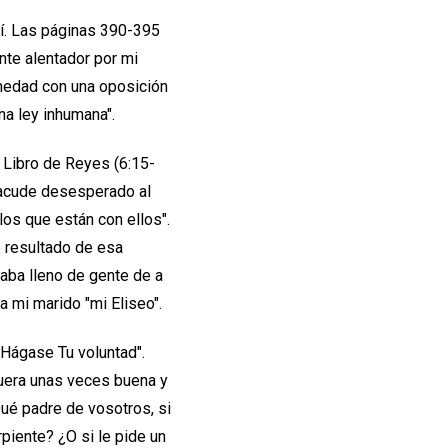
 mí. Las páginas 390-395
te alentador por mi
rmedad con una oposición
na ley inhumana".
 Libro de Reyes (6:15-
o acude desesperado al
los que están con ellos".
o resultado de esa
taba lleno de gente de a
 mi marido "mi Eliseo".
"Hágase Tu voluntad".
fuera unas veces buena y
ué padre de vosotros, si
rpiente? ¿O si le pide un