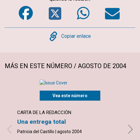
Facebook
Twitter
WhatsA
Em
Copy
Copiar enlace
MÁS EN ESTE NÚMERO / AGOSTO DE 2004
Vea este número
CARTA DE LA REDACCIÓN
NOTI
Una entrega total
Una 
Patricia del Castillo | agosto 2004
con co