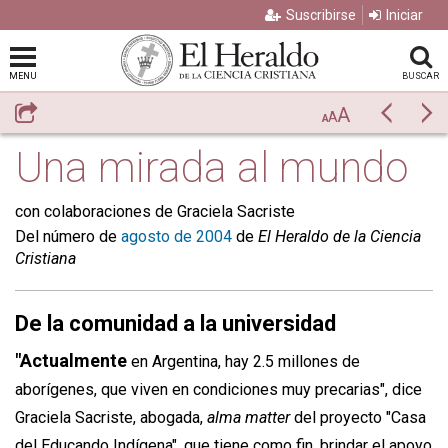
Suscribirse
Iniciar
MENU
BUSCAR
A
Compartir
Previo
Si
A
A
Una mirada al mundo
con colaboraciones de Graciela Sacriste
Del número de
agosto de 2004
de
El Heraldo de la Ciencia
Cristiana
De la comunidad a la universidad
"Actualmente
en Argentina, hay 2.5 millones de
aborígenes, que viven en condiciones muy precarias", dice
Graciela Sacriste, abogada,
alma matter
del proyecto "Casa
del Educando Indígena", que tiene como fin, brindar el apoyo