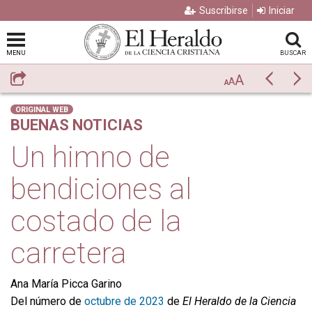
Suscribirse
Iniciar
MENU
BUSCAR
A
Compartir
Previo
Si
A
A
ORIGINAL WEB
BUENAS NOTICIAS
Un himno de
bendiciones al
costado de la
carretera
Ana María Picca Garino
Del número de
octubre de 2023
de
El Heraldo de la Ciencia