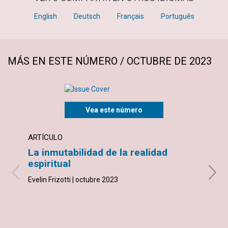
English
Deutsch
Français
Português
MÁS EN ESTE NÚMERO / OCTUBRE DE 2023
Vea este número
ARTÍCULO
ARTÍ
La inmutabilidad de la realidad
“Pen
espiritual
corr
corr
Evelin Frizotti | octubre 2023
espi
Diane 