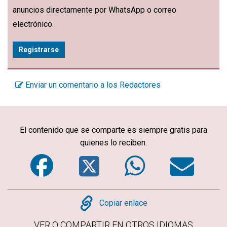
anuncios directamente por WhatsApp o correo
electrónico.
Registrarse
Enviar un comentario a los Redactores
El contenido que se comparte es siempre gratis para
quienes lo reciben.
Facebook
Twitter
WhatsA
Em
Copy
Copiar enlace
VER O COMPARTIR EN OTROS IDIOMAS