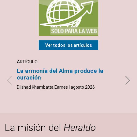
Ver todos los artículos
ARTÍCULO
TEST
La armonía del Alma produce la
Sobr
curación
Grisel
Dilshad Khambatta Eames | agosto 2026
La misión del
Heraldo