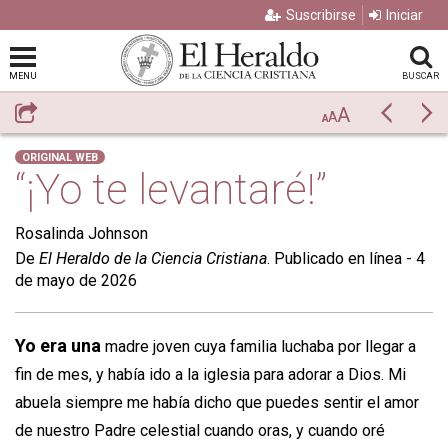
Suscribirse
Iniciar
MENU
BUSCAR
A
Compartir
Previo
Si
A
A
ORIGINAL WEB
“¡Yo te levantaré!”
Rosalinda Johnson
De
El Heraldo de la Ciencia Cristiana
. Publicado en línea - 4
de mayo de 2026
Yo era una
madre joven cuya familia luchaba por llegar a
fin de mes, y había ido a la iglesia para adorar a Dios. Mi
abuela siempre me había dicho que puedes sentir el amor
de nuestro Padre celestial cuando oras, y cuando oré