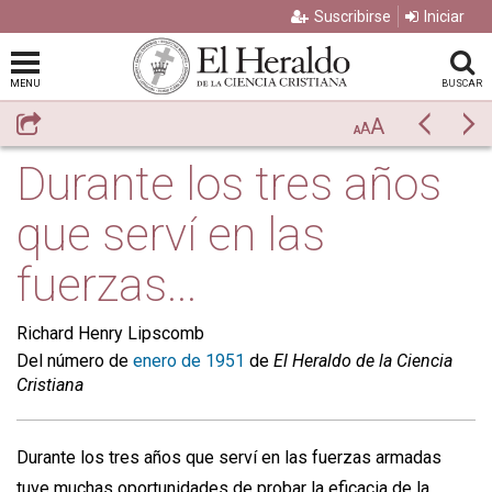
Suscribirse
Iniciar
MENU
BUSCAR
A
Compartir
Previo
Si
A
A
Durante los tres años
que serví en las
fuerzas...
Richard Henry Lipscomb
Del número de
enero de 1951
de
El Heraldo de la Ciencia
Cristiana
Durante los tres años que serví en las fuerzas armadas
tuve muchas oportunidades de probar la eficacia de la