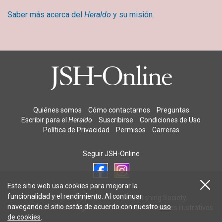
Saber más acerca del
Heraldo
y su misión.
Quiénes somos
Cómo contactarnos
Preguntas
Escribir para el
Heraldo
Suscribirse
Condiciones de Uso
Política de Privacidad
Permisos
Carreras
Seguir JSH-Online
Este sitio web usa cookies para mejorar la
funcionalidad y el rendimiento. Al continuar
© 2026 The Christian Science Publishing Society.
navegando el sitio estás de acuerdo con nuestro
uso
Los modelos de las imágenes tienen únicamente fines ilustrativos.
de cookies
.