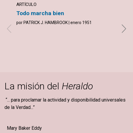
ARTÍCULO
ARTÍ
Todo marcha bien
Un c
por PATRICK J. HAMBROOK | enero 1951
por E
La misión del
Heraldo
“... para proclamar la actividad y disponibilidad universales
de la Verdad...”
Mary Baker Eddy