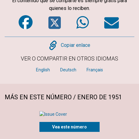
El contenido que se comparte es siempre gratis para
quienes lo reciben.
Facebook
Twitter
WhatsA
Em
Copy
Copiar enlace
VER O COMPARTIR EN OTROS IDIOMAS
English
Deutsch
Français
MÁS EN ESTE NÚMERO / ENERO DE 1951
Vea este número