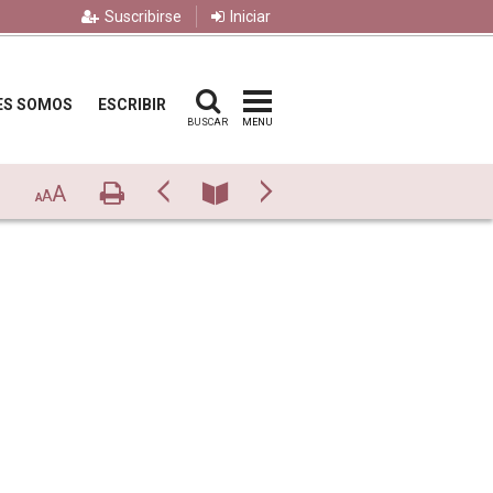
Suscribirse
Iniciar
ES SOMOS
ESCRIBIR
BUSCAR
MENU
A
Imprimir
Previo
Número
Siguiente
A
A