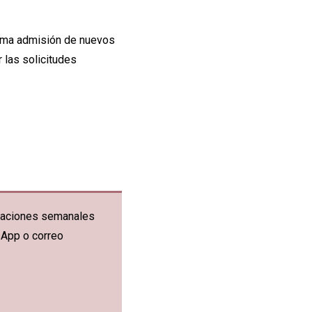
xima admisión de nuevos
 las solicitudes
ficaciones semanales
sApp o correo