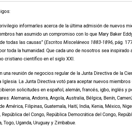
igos:
 privilegio informarles acerca de la última admisión de nuevos m
embros han asumido un compromiso con lo que Mary Baker Eddy
de todas las causas” (
Escritos Misceláneos 1883-1896,
pág. 177
por toda la humanidad. Que cada uno de nosotros sea inspirado a
o cristiano científico en el siglo XXI.
n una reunión de negocios regular de la Junta Directiva de la Cie
a Iglesia. La Junta Directiva votó para aceptar nuevos miembros 
cibieron solicitudes en español, alemán, francés, igbo, inglés y 
res: Alemania, Andorra, Angola, Australia, Bélgica, Benín, Camer
 América, Filipinas, Guatemala, Haití, India, Kenia, México, Nige
, República del Congo, República Democrática del Congo, Repúb
ia, Togo, Uganda, Uruguay y Zimbabue.