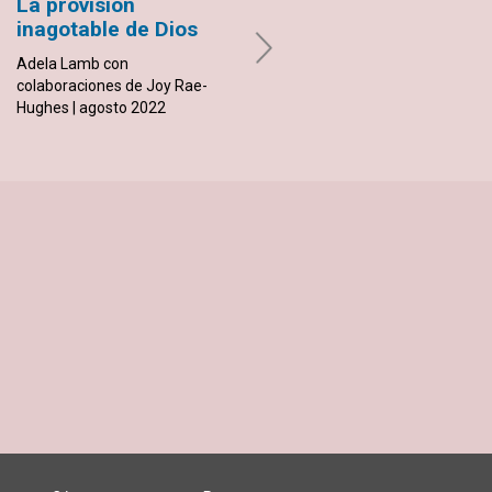
La provisión
Como nos vemos unos
inagotable de Dios
a otros
Adela Lamb con
Sandy Sandberg | agosto 2022
colaboraciones de Joy Rae-
Hughes | agosto 2022