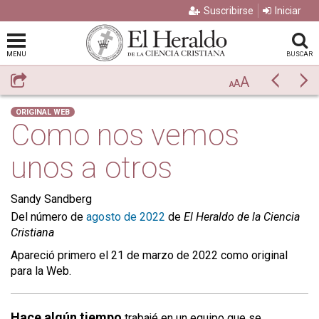
Suscribirse
Iniciar
MENU
BUSCAR
A
Compartir
Previo
Si
A
A
ORIGINAL WEB
Como nos vemos
unos a otros
Sandy Sandberg
Del número de
agosto de 2022
de
El Heraldo de la Ciencia
Cristiana
Apareció primero el 21 de marzo de 2022 como original
para la Web.
Hace algún tiempo
trabajé en un equipo que se