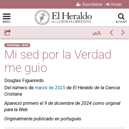
Suscribirse
Iniciar
MENU
BUSCAR
A
Compartir
Previo
Si
A
A
ORIGINAL WEB
Mi sed por la Verdad
me guio
Douglas Figueiredo
Del número de
marzo de 2025
de
El Heraldo de la Ciencia
Cristiana
Apareció primero el 9 de diciembre de 2024 como original
para la Web.
Originalmente publicado en portugués