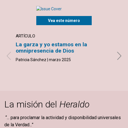
Vea este número
ARTÍCULO
ARTÍ
La garza y yo estamos en la
El t
omnipresencia de Dios
com
Patricia Sánchez | marzo 2025
Liz Bu
La misión del
Heraldo
“... para proclamar la actividad y disponibilidad universales
de la Verdad...”