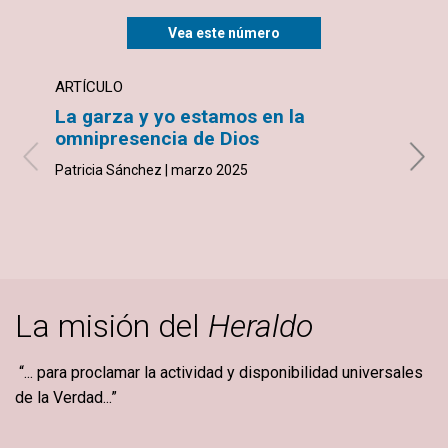
Vea este número
ARTÍCULO
ARTÍ
La garza y yo estamos en la
El t
omnipresencia de Dios
com
Patricia Sánchez | marzo 2025
Liz Bu
La misión del
Heraldo
“... para proclamar la actividad y disponibilidad universales
de la Verdad...”