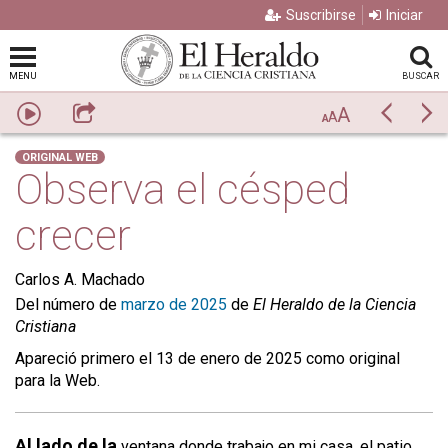
Suscribirse
Iniciar
MENU
BUSCAR
A
Escuchar
Compartir
Previo
Si
A
A
ORIGINAL WEB
Observa el césped
crecer
Carlos A. Machado
Del número de
marzo de 2025
de
El Heraldo de la Ciencia
Cristiana
Apareció primero el 13 de enero de 2025 como original
para la Web.
Al lado de la
ventana donde trabajo en mi casa, el patio