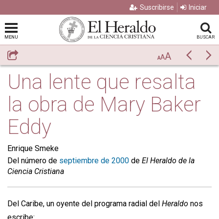
Suscribirse
Iniciar
MENU
BUSCAR
A
Compartir
Previo
Si
A
A
Una lente que resalta
la obra de Mary Baker
Eddy
Enrique Smeke
Del número de
septiembre de 2000
de
El Heraldo de la
Ciencia Cristiana
Del Caribe, un oyente del programa radial del
Heraldo
nos
escribe: