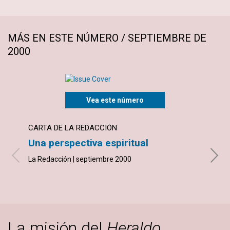
MÁS EN ESTE NÚMERO / SEPTIEMBRE DE
2000
Vea este número
CARTA DE LA REDACCIÓN
ARTÍ
Una perspectiva espiritual
La t
La Redacción | septiembre 2000
Jennif
La misión del
Heraldo