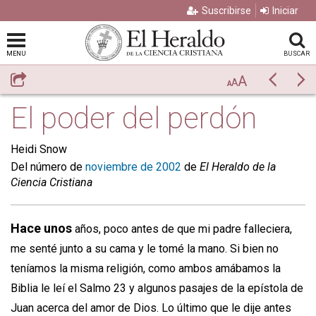
Suscribirse
Iniciar
MENU
BUSCAR
A
Compartir
Previo
Si
A
A
El poder del perdón
Heidi Snow
Del número de
noviembre de 2002
de
El Heraldo de la
Ciencia Cristiana
Hace unos
años, poco antes de que mi padre falleciera,
me senté junto a su cama y le tomé la mano. Si bien no
teníamos la misma religión, como ambos amábamos la
Biblia le leí el Salmo 23 y algunos pasajes de la epístola de
Juan acerca del amor de Dios. Lo último que le dije antes