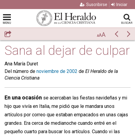
Suscribirse
Iniciar
MENU
BUSCAR
A
Compartir
Previo
Si
A
A
Sana al dejar de culpar
Ana María Duret
Del número de
noviembre de 2002
de
El Heraldo de la
Ciencia Cristiana
En una ocasión
se acercaban las fiestas navideñas y mi
hijo que vivía en Italia, me pidió que le mandara unos
artículos por correo que estaban empacados en unas cajas
grandes. Era cerca de medianoche cuando entré en el
pequeño cuarto para buscar los artículos. Cuando vi las