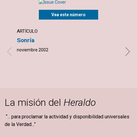
Vea este número
ARTÍCULO
NOTI
Sonría
Una 
noviembre 2002
novie
La misión del
Heraldo
“... para proclamar la actividad y disponibilidad universales
de la Verdad...”