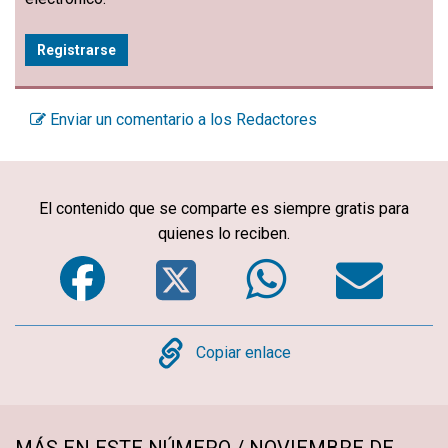
Registrarse
Enviar un comentario a los Redactores
El contenido que se comparte es siempre gratis para
quienes lo reciben.
Facebook
Twitter
WhatsA
Em
Copy
Copiar enlace
MÁS EN ESTE NÚMERO / NOVIEMBRE DE