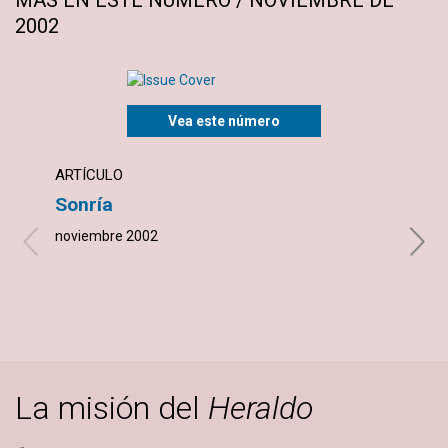
2002
Vea este número
ARTÍCULO
NOTI
Sonría
Una 
noviembre 2002
novie
La misión del
Heraldo