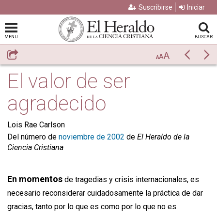
Suscribirse
Iniciar
MENU
BUSCAR
A
Compartir
Previo
Si
A
A
El valor de ser
agradecido
Lois Rae Carlson
Del número de
noviembre de 2002
de
El Heraldo de la
Ciencia Cristiana
En momentos
de tragedias y crisis internacionales, es
necesario reconsiderar cuidadosamente la práctica de dar
gracias, tanto por lo que es como por lo que no es.