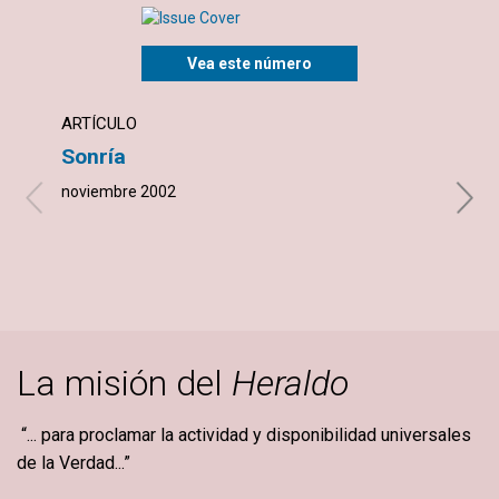
Vea este número
ARTÍCULO
NOTI
Sonría
Una 
noviembre 2002
novie
La misión del
Heraldo
“... para proclamar la actividad y disponibilidad universales
de la Verdad...”