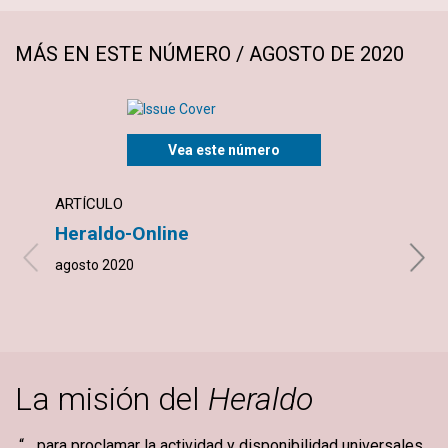
MÁS EN ESTE NÚMERO / AGOSTO DE 2020
Vea este número
ARTÍCULO
ARTÍ
Heraldo-Online
Escr
agosto 2020
Lariss
La misión del
Heraldo
“... para proclamar la actividad y disponibilidad universales