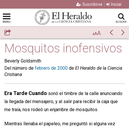
Suscribirse
Iniciar
MENU
BUSCAR
A
Compartir
Previo
Si
A
A
Mosquitos inofensivos
Beverly Goldsmith
Del número de
febrero de 2000
de
El Heraldo de la Ciencia
Cristiana
Era Tarde Cuando
sonó el timbre de la calle anunciando
la llegada del mensajero, y al salir para recibir la caja que
me traía, nos rodeó un enjambre de mosquitos.
Mientras llenaba el papeleo, me preguntó si alguna vez