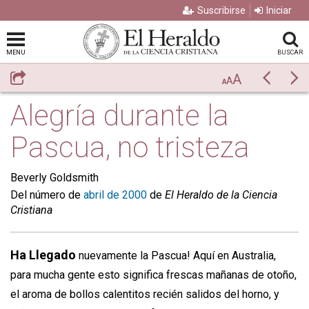
Suscribirse
Iniciar
MENU
BUSCAR
A
Compartir
Previo
Si
A
A
Alegría durante la
Pascua, no tristeza
Beverly Goldsmith
Del número de
abril de 2000
de
El Heraldo de la Ciencia
Cristiana
Ha Llegado
nuevamente la Pascua! Aquí en Australia,
para mucha gente esto significa frescas mañanas de otoño,
el aroma de bollos calentitos recién salidos del horno, y